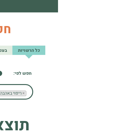
חפ
כל הרשויות
בענ
חפש
חפש לפי:
לפי
קטגורית
עסק
×
ריפוי באהבה
תוצא