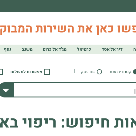
שו כאן את השירות המבוק
ה
דיר אל אסד
כרמיאל
מג’ד אל כרום
משגב
נחף
|
קטגורית עסק
שם עסק
אפשרות למשלוח
ות חיפוש: ריפוי בא