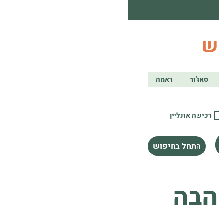
ש
סאג'ור
ראמה
רכישה אונליין
התחל בחיפוש
הבה