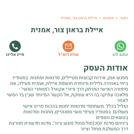
ראשי
>
אומנות
>
איילת בראון צור, אמנית
איילת בראון צור, אמנית
חייג אלינו
כתוב לנו
שלח דוא”ל
אודות העסק
מפגש אמן, אירוח קבוצות מטיילים, סדנאות ומתנות. בסטודיו
ביתי באווירה גלילית מיוחדת חושפת איילת, אמנית פעילה, את
סיפורה האישי המרתק דרך ציורי אקוורל ו'מסתרי המשי' -
מלאכה עתיקה בה היא עוסקת, אל הקשר המיוחד שבין בד המשי
לאזור
הגליל בכלל. משתתפי סדנאות יתנסו בהכנת פריט אישי
משלהם. בסטודיו צעיפי משי ססגוניים, מתנות וסדנאות
בנושאים נוספים
ביניהם סדנת 'מ)כ(חול-מחול פוגש ציור', סדנא חדשנית ופורצת
דרך המשלבת מחול וציור.