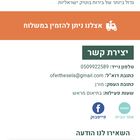
גדול ביותר של בירות בוטיק ישראליות.
אצלנו ניתן להזמין במשלוח
יצירת קשר
טלפון נייד:
0509922589
כתובת דוא”ל:
oferthesela@gmail.com
כתובת העסק:
מורן
שעות פעילות:
בתיאום מראש
אתר הבית
פייסבוק
השאירו לנו הודעה