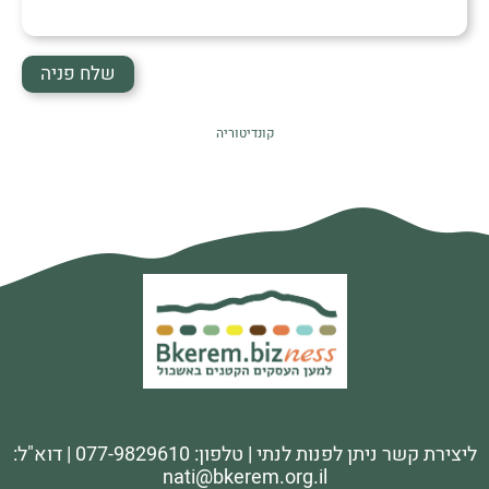
קונדיטוריה
ליצירת קשר ניתן לפנות לנתי | טלפון: 077-9829610 | דוא"ל:
nati@bkerem.org.il