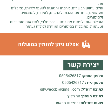
את
עולם עישון הבשרים. אהבתו והגעגוע לטעמי ילדותו, מאכלים
מעושנים, ביחד עם אהבתו לאנשים, לאירוח, למפגשים
ולסיפורים,
הובילה אותו לפתוח את ביתו שבהר חלוץ, לסדנאות מעשירות
וטעימות, מתובלות בסיפורים ואווירה גלילית נעימה.
אצלנו ניתן להזמין במשלוח
יצירת קשר
טלפון העסק:
0505426817
טלפון נייד:
0505426817
כתובת דוא”ל:
gily.yacobi@gmail.com
כתובת העסק:
הר חלוץ
שעות פעילות:
בתיאום מראש