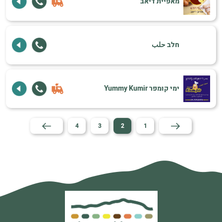
מאפיית דיאב
חלב حلب
ימי קומפר Yummy Kumir
4
3
2
1